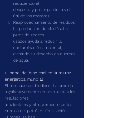
reduciendo el
desgaste y prolongando la vida 
útil de los motores.
Reaprovechamiento de residuos: 
La producción de biodiésel a 
partir de aceites
usados ayuda a reducir la 
contaminación ambiental, 
evitando su desecho en cuerpos
de agua.
El papel del biodiesel en la matriz 
energética mundial
El mercado del biodiésel ha crecido 
significativamente en respuesta a las 
regulaciones
ambientales y el incremento de los 
precios del petróleo. En la Unión 
Europea, se han