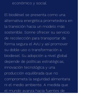
económico y social.
El biodiésel se presenta como una 
alternativa energética prometedora en 
la transición hacia un modelo más 
sostenible. Sonne ofrecer su servicio 
de recolección para transportar de 
forma segura el AVU y así promover 
su doble uso o transformación a 
biodiesel. Su adopción a nivel global 
depende de políticas estratégicas, 
innovación tecnológica y una 
producción equilibrada que no 
comprometa la seguridad alimentaria 
ni el medio ambiente. A medida que 
el mundo avanza hacia fuentes de 
energía más limpias, el biodiesel jugará 
un papel crucial en la diversificación 
de la matriz energética y en la lucha 