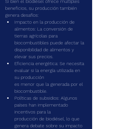
Si bien el biodiésel ofrece múltiples 
beneficios, su producción también 
genera desafíos:
Impacto en la producción de 
alimentos: La conversión de 
tierras agrícolas para
biocombustibles puede afectar la 
disponibilidad de alimentos y 
elevar sus precios.
Eficiencia energética: Se necesita 
evaluar si la energía utilizada en 
su producción
es menor que la generada por el 
biocombustible.
Políticas de subsidios: Algunos 
países han implementado 
incentivos para la
producción de biodiésel, lo que 
genera debate sobre su impacto 