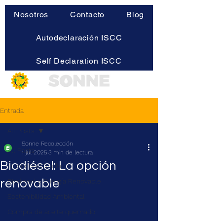
Nosotros
Contacto
Blog
Autodeclaración ISCC
Self Declaration ISCC
Entrada
All Posts
Sonne Recolección
All Posts
1 jul 2025
3 min de lectura
Biodiésel: La opción
Economía Circular
renovable
Biodiésel y Energía Renovable
Sostenibilidad Ambiental
Compra de aceite quemado