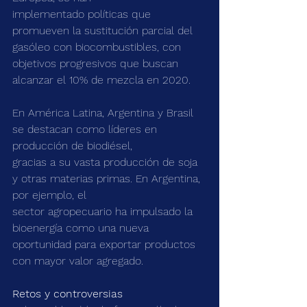
implementado políticas que 
promueven la sustitución parcial del 
gasóleo con biocombustibles, con 
objetivos progresivos que buscan 
alcanzar el 10% de mezcla en 2020.
En América Latina, Argentina y Brasil 
se destacan como líderes en 
producción de biodiésel,
gracias a su vasta producción de soja 
y otras materias primas. En Argentina, 
por ejemplo, el
sector agropecuario ha impulsado la 
bioenergía como una nueva 
oportunidad para exportar productos 
con mayor valor agregado.
Retos y controversias