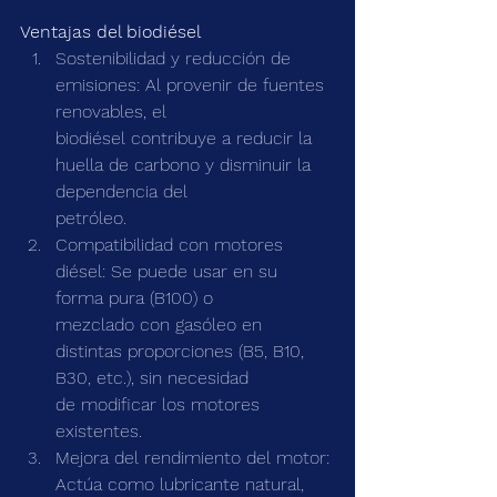
Ventajas del biodiésel
Sostenibilidad y reducción de 
emisiones: Al provenir de fuentes 
renovables, el
biodiésel contribuye a reducir la 
huella de carbono y disminuir la 
dependencia del
petróleo.
Compatibilidad con motores 
diésel: Se puede usar en su 
forma pura (B100) o
mezclado con gasóleo en 
distintas proporciones (B5, B10, 
B30, etc.), sin necesidad
de modificar los motores 
existentes.
Mejora del rendimiento del motor: 
Actúa como lubricante natural, 