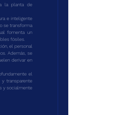
 la planta de 
a e inteligente 
uo se transforma 
al fomenta un 
les fósiles.
ión, el personal 
os. Además, se 
elen derivar en 
rofundamente el 
y transparente 
s y socialmente 