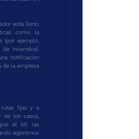
or está lleno. 
ticas como la 
 (por ejemplo, 
de incendios). 
a notificación 
a de la empresa 
utas fijas y a 
de los casos, 
r el IoT, las 
ando algoritmos 