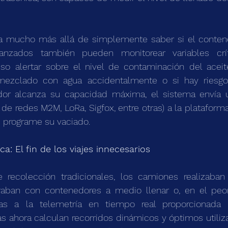
va mucho más allá de simplemente saber si el contened
anzados también pueden monitorear variables crí
so alertar sobre el nivel de contaminación del aceite
mezclado con agua accidentalmente o si hay riesgo 
or alcanza su capacidad máxima, el sistema envía un
 de redes M2M, LoRa, Sigfox, entre otras) a la plataform
e programe su vaciado.
ca: El fin de los viajes innecesarios
recolección tradicionales, los camiones realizaban r
ban con contenedores a medio llenar o, en el peor 
as a la telemetría en tiempo real proporcionada po
as ahora calculan recorridos dinámicos y óptimos utiliz