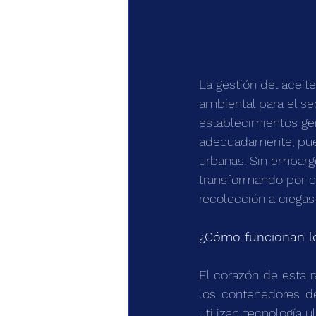
La gestión del aceit
ambiental para el se
establecimientos ge
adecuadamente, pued
urbanas. Sin embargo,
transformando por c
recolección a ciegas
¿Cómo
 funcionan l
El corazón de esta r
los contenedores de
utilizan tecnología 