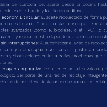
adena de custodia del aceite desde la cocina hasta
reviniendo el fraude y facilitando auditorías.
a economía circular:
 El aceite recolectado de forma pur
rima de alto valor. Gracias a estas tecnologías, el resid
bles avanzados (como el biodiésel o el HVO), lo cu
ular real y reduce nuestra dependencia de los combustib
 sin interrupciones:
 Al automatizar el aviso de recolecc
 tiene que preocuparse por llamar al gestor de residu
mes y obstrucciones en las tuberías, problemas que su
ciones.
a imagen corporativa:
 Los clientes actuales valoran p
ógico. Ser parte de una red de reciclaje inteligente 
egocios de hostelería destacar como marcas sostenible