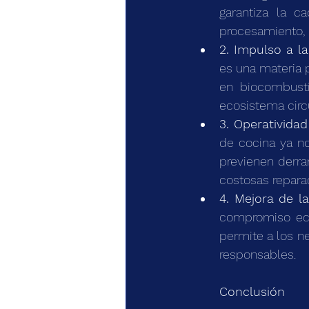
garantiza la c
procesamiento, p
2. Impulso a l
es una materia p
en biocombusti
ecosistema circ
3. Operatividad
de cocina ya no
previenen derra
costosas repara
4. Mejora de l
compromiso ecol
permite a los n
responsables.
Conclusión