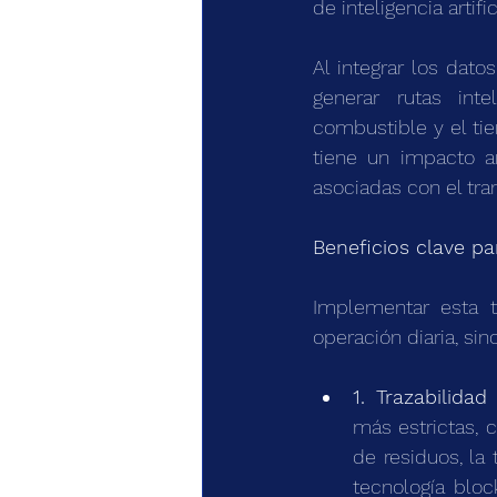
de inteligencia artifi
Al integrar los dato
generar rutas int
combustible y el ti
tiene un impacto am
asociadas con el tra
Beneficios clave p
Implementar esta te
operación diaria, sin
1. Trazabilida
más estrictas, 
de residuos, la 
tecnología bloc