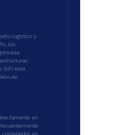
fío logístico y 
ño, los 
 procesa 
estructuras 
 (IoT) está 
delo de 
directamente en 
frecuentemente 
l contenedor en 