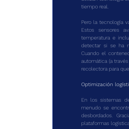
tiempo real.
Pero la tecnología 
Estos sensores av
temperatura e inclu
detectar si se ha 
Cuando el contened
automática (a través
recolectora para qu
Optimización logísti
En los sistemas de 
menudo se encontra
desbordados. Graci
plataformas logístic