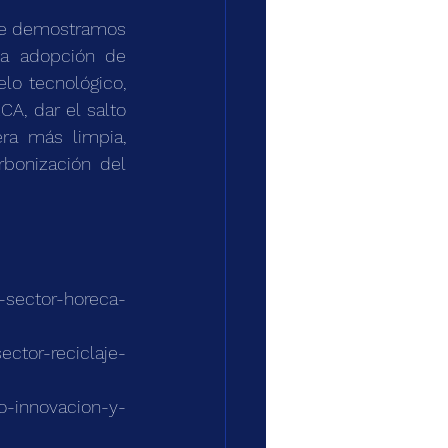
ne demostramos 
a adopción de 
lo tecnológico, 
A, dar el salto 
ra más limpia, 
bonización del 
-sector-horeca-
ctor-reciclaje-
do-innovacion-y-