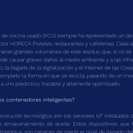
e de cocina usado (ACU) siempre ha representado un desa
ctor HORECA (hoteles, restaurantes y cafeterías). Cada a
neran grandes volúmenes de este residuo que, si no se
e causar graves daños al medio ambiente y a las infra
 la llegada de la digitalización y el Internet de las Cosas
ompleto la forma en que se recicla, pasando de un mo
 a uno predictivo, trazable y altamente 
optimizado. 
os contenedores inteligentes?
evolución tecnológica son los sensores IoT instalados 
 almacenamiento de aceite. Estos dispositivos, que 
ultrasónica, son capaces de medir el nivel de llenado de