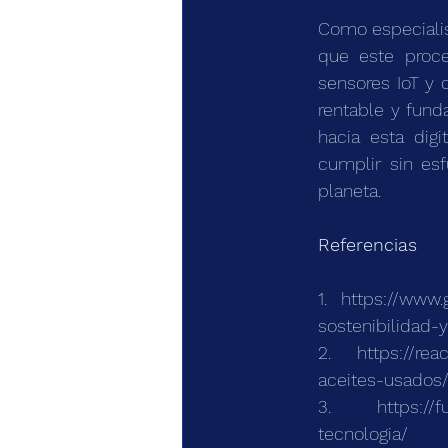
Como especialis
que este proce
sensores IoT y 
rentable y fund
hacia esta dig
cumplir sin esf
planeta. 
Referencias
1. 
https://www.
sostenibilidad-y
2. 
https://re
aceites-usados
3. 
https://
tecnologia/