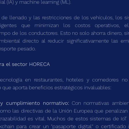
cial (IA) y machine learning (ML).
s de llenado y las restricciones de los vehículos, los 
eligentes que minimizan los costos operativos, 
empo de los conductores. Esto no solo ahorra dinero, s
biental directo al reducir significativamente las em
nsporte pesado.
ara el sector HORECA
cnología en restaurantes, hoteles y comedores no so
o que aporta beneficios estratégicos invaluables:
d y cumplimiento normativo:
 Con normativas ambient
como las directivas de la Unión Europea que penalizan 
trazabilidad es vital. Muchos de estos sistemas de IoT 
kchain para crear un "pasaporte digital" o certificado 