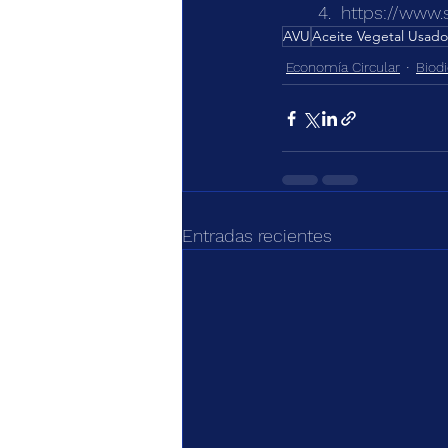
4.  
https://www.
AVU
Aceite Vegetal Usado
Economía Circular
Biod
Entradas recientes