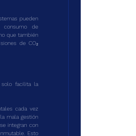
sistemas pueden 
el consumo de 
ino que también 
isiones de CO₂ 
lo facilita la 
ales cada vez 
la mala gestión 
se integran con 
inmutable. Esto 