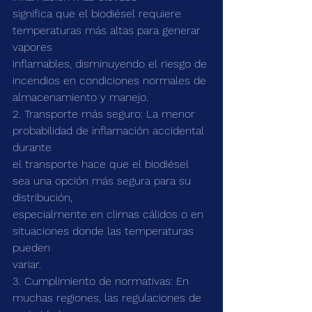
significa que el biodiésel requiere 
temperaturas más altas para generar 
vapores
inflamables, disminuyendo el riesgo de 
incendios en condiciones normales de
almacenamiento y manejo.
2. Transporte más seguro: La menor 
probabilidad de inflamación accidental 
durante
el transporte hace que el biodiésel 
sea una opción más segura para su 
distribución,
especialmente en climas cálidos o en 
situaciones donde las temperaturas 
pueden
variar.
3. Cumplimiento de normativas: En 
muchas regiones, las regulaciones de 