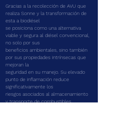
Gracias a la recolección de AVU que 
realiza Sonne y la transformación de 
esta a biodiésel
se posiciona como una alternativa 
viable y segura al diésel convencional, 
no solo por sus
beneficios ambientales, sino también 
por sus propiedades intrínsecas que 
mejoran la
seguridad en su manejo. Su elevado 
punto de inflamación reduce 
significativamente los
riesgos asociados al almacenamiento 
y transporte de combustibles, 
ofreciendo una opción
más segura para diversas aplicaciones.
Referencias