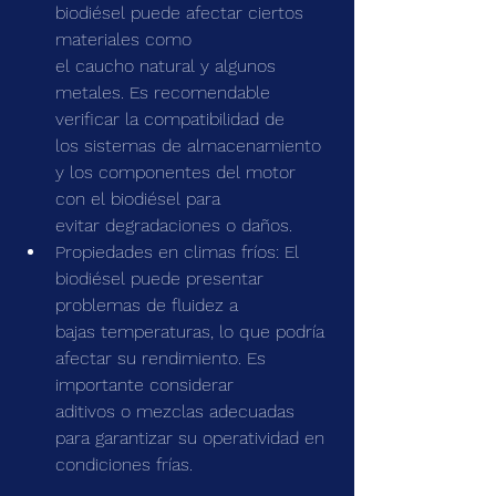
biodiésel puede afectar ciertos 
materiales como
el caucho natural y algunos 
metales. Es recomendable 
verificar la compatibilidad de
los sistemas de almacenamiento 
y los componentes del motor 
con el biodiésel para
evitar degradaciones o daños.
Propiedades en climas fríos: El 
biodiésel puede presentar 
problemas de fluidez a
bajas temperaturas, lo que podría 
afectar su rendimiento. Es 
importante considerar
aditivos o mezclas adecuadas 
para garantizar su operatividad en 
condiciones frías.