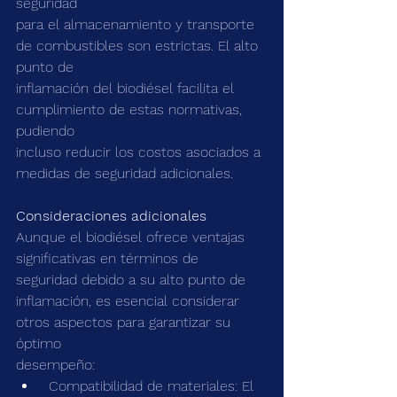
seguridad
para el almacenamiento y transporte 
de combustibles son estrictas. El alto 
punto de
inflamación del biodiésel facilita el 
cumplimiento de estas normativas, 
pudiendo
incluso reducir los costos asociados a 
medidas de seguridad adicionales.
Consideraciones adicionales
Aunque el biodiésel ofrece ventajas 
significativas en términos de 
seguridad debido a su alto punto de 
inflamación, es esencial considerar 
otros aspectos para garantizar su 
óptimo
desempeño:
 Compatibilidad de materiales: El 