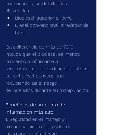
continuación, se detallan las 
diferencias:
Biodiésel: superior a 130°C.
Diésel convencional: alrededor de 
52°C.
Esta diferencia de más de 70°C 
implica que el biodiésel es menos 
propenso a inflamarse a
temperaturas que podrían ser críticas 
para el diésel convencional, 
reduciendo así el riesgo
de incendios durante su manipulación.
Beneficios de un punto de 
inflamación más alto
1. Seguridad en el manejo y 
almacenamiento: Un punto de 
inflamación más elevado