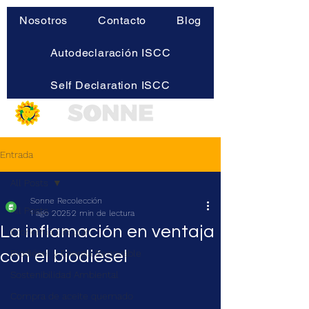
Nosotros
Contacto
Blog
Autodeclaración ISCC
Self Declaration ISCC
Entrada
All Posts
Sonne Recolección
All Posts
1 ago 2025
2 min de lectura
La inflamación en ventaja
Economía Circular
con el biodiésel
Biodiésel y Energía Renovable
Sostenibilidad Ambiental
Compra de aceite quemado