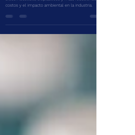
vegetal usado.
El aceite usado puede transformarse en
biocombustible, bioplásticos y más, reduciendo
costos y el impacto ambiental en la industria.