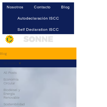
Nosotros
Contacto
Blog
Autodeclaración ISCC
Self Declaration ISCC
Blog
All Posts
All Posts
Economía
Circular
Biodiésel y
Energía
Renovable
Sostenibilidad