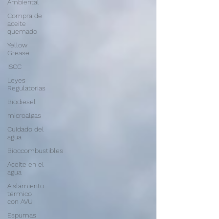
Ambiental
Compra de
aceite
quemado
Yellow
Grease
ISCC
Leyes
Regulatorias
Biodiesel
microalgas
Cuidado del
agua
Bioccombustibles
Aceite en el
agua
Aislamiento
térmico
con AVU
Espumas