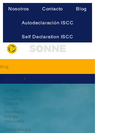
Nosotros
Contacto
Blog
Autodeclaración ISCC
Self Declaration ISCC
Blog
All Posts
All Posts
Economía
Circular
Biodiésel y
Energía
Renovable
Sostenibilidad