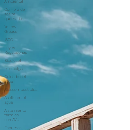
Ambiental
Compra de
aceite
quemado
Yellow
Grease
ISCC
Leyes
Regulatorias
Biodiesel
microalgas
Cuidado del
agua
Bioccombustibles
Aceite en el
agua
Aislamiento
térmico
con AVU
Espumas