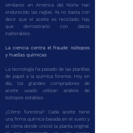
similares en América del Norte han 
endurecido las reglas. Ya no basta con 
decir que el aceite es reciclado; hay 
que demostrarlo con datos 
inalterables.
La ciencia contra el fraude: Isótopos 
y huellas químicas
La tecnología ha pasado de las planillas 
de papel a la química forense. Hoy en 
día, los grandes compradores de 
aceite usado utilizan análisis de 
isótopos estables.
¿Cómo funciona? Cada aceite tiene 
una firma química basada en el suelo y 
el clima donde creció la planta original. 