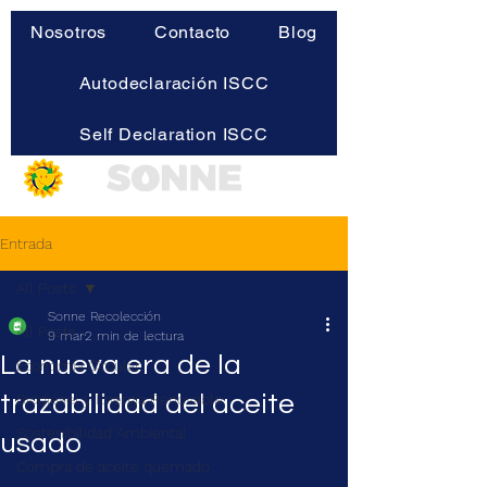
Nosotros
Contacto
Blog
Autodeclaración ISCC
Self Declaration ISCC
Entrada
All Posts
Sonne Recolección
All Posts
9 mar
2 min de lectura
La nueva era de la
Economía Circular
trazabilidad del aceite
Biodiésel y Energía Renovable
Sostenibilidad Ambiental
usado
Compra de aceite quemado