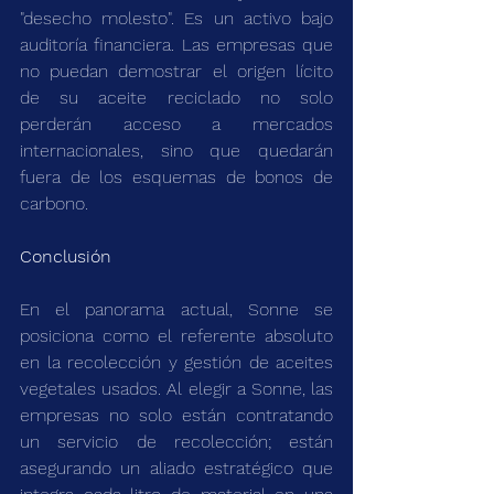
"desecho molesto". Es un activo bajo 
auditoría financiera. Las empresas que 
no puedan demostrar el origen lícito 
de su aceite reciclado no solo 
perderán acceso a mercados 
internacionales, sino que quedarán 
fuera de los esquemas de bonos de 
carbono.
Conclusión
En el panorama actual, Sonne se 
posiciona como el referente absoluto 
en la recolección y gestión de aceites 
vegetales usados. Al elegir a Sonne, las 
empresas no solo están contratando 
un servicio de recolección; están 
asegurando un aliado estratégico que 