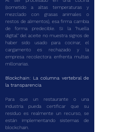
Al ser procesado en una cocina 
(sometido a altas temperaturas y 
mezclado con grasas animales o 
restos de alimentos), esa firma cambia 
de forma predecible. Si la "huella 
digital" del aceite no muestra signos de 
haber sido usado para cocinar, el 
cargamento es rechazado y la 
empresa recolectora enfrenta multas 
millonarias.
Blockchain: La columna vertebral de 
la transparencia
Para que un restaurante o una 
industria pueda certificar que su 
residuo es realmente un recurso, se 
están implementando sistemas de 
blockchain.