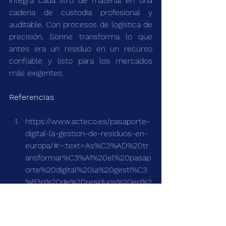
integra cada litro de material en una 
cadena de custodia profesional y 
auditable. Con procesos de logística de 
precisión, Sonne transforma lo que 
antes era un residuo en un recurso 
confiable y listo para los mercados 
más exigentes.
Referencias
https://www.acteco.es/pasaporte-
digital-la-gestion-de-residuos-en-
europa/#:~:text=As%C3%AD%20tr
ansformar%C3%A1%20el%20pasap
orte%20digital%20la%20gesti%C3
%B3n%20de%20residuos%20en%2
0Europa
https://www.iaea.org/topics/tracea
bility-and-