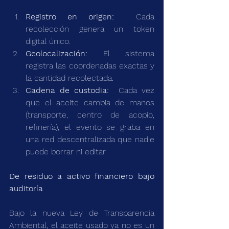
Registro en origen:
  Cada 
recolección genera un token 
digital único.
Geolocalización:
 El sistema 
registra las coordenadas exactas y 
la cantidad recolectada.
Cadena de custodia:
  Cada vez 
que el aceite cambia de manos 
(transporte, centro de acopio, 
refinería), el evento se graba en 
una red descentralizada que nadie 
puede borrar ni editar.
De residuo a activo financiero bajo 
auditoría
Bajo la nueva Ley de Transparencia 
Ambiental, el aceite usado ya no es un 